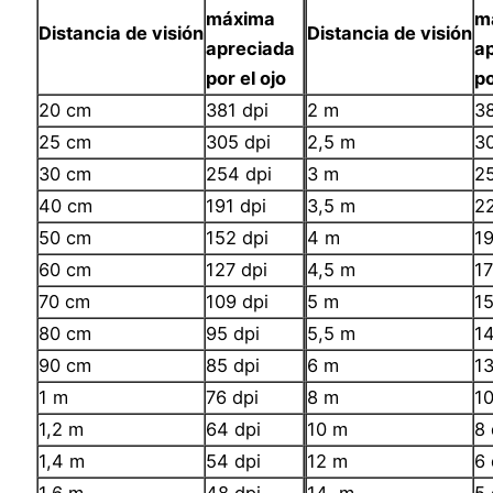
máxima
m
Distancia de visión
Distancia de visión
apreciada
a
por el ojo
po
20 cm
381 dpi
2 m
38
25 cm
305 dpi
2,5 m
30
30 cm
254 dpi
3 m
25
40 cm
191 dpi
3,5 m
22
50 cm
152 dpi
4 m
19
60 cm
127 dpi
4,5 m
17
70 cm
109 dpi
5 m
15
80 cm
95 dpi
5,5 m
14
90 cm
85 dpi
6 m
13
1 m
76 dpi
8 m
10
1,2 m
64 dpi
10 m
8 
1,4 m
54 dpi
12 m
6 
1,6 m
48 dpi
14 m
5 