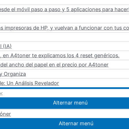
sde el móvil paso a paso y 5 aplicaciones para hacer
s impresoras de HP, y vuelvan a funcionar con tus c
l (IA)
 en A4toner te explicamos los 4 reset genéricos.
del ancho del papel en el precio por A4toner
 y Organiza
le: Un Análisis Revelador
Alternar menú
tóner
Alternar menú