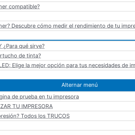
ner compatible?
er? Descubre cómo medir el rendimiento de tu impre
 ¿Para qué sirve?
artucho de tinta?
LED: Elige la mejor opción para tus necesidades de i
Alternar menú
ágina de prueba en tu impresora
LIZAR TU IMPRESORA
mpresión? Todos los TRUCOS