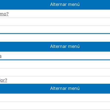
Alternar menú
omo?
Alternar menú
a
jor?
Alternar menú