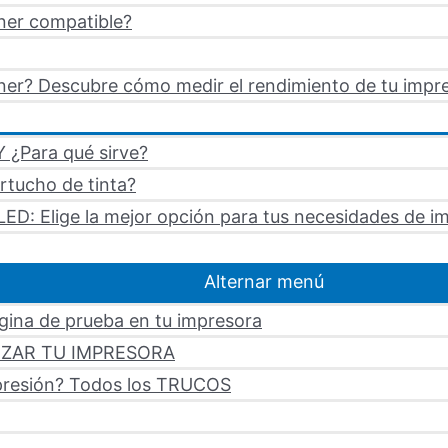
ner compatible?
er? Descubre cómo medir el rendimiento de tu impre
 ¿Para qué sirve?
artucho de tinta?
LED: Elige la mejor opción para tus necesidades de i
Alternar menú
ágina de prueba en tu impresora
LIZAR TU IMPRESORA
mpresión? Todos los TRUCOS