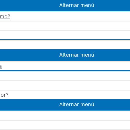
Alternar menú
omo?
Alternar menú
a
jor?
Alternar menú