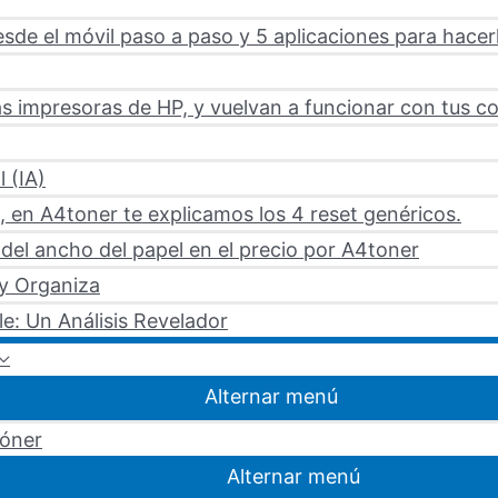
sde el móvil paso a paso y 5 aplicaciones para hacer
s impresoras de HP, y vuelvan a funcionar con tus c
l (IA)
 en A4toner te explicamos los 4 reset genéricos.
del ancho del papel en el precio por A4toner
 y Organiza
le: Un Análisis Revelador
Alternar menú
tóner
Alternar menú