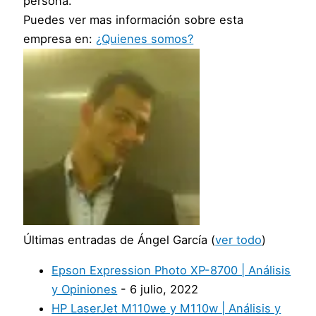
persona.
Puedes ver mas información sobre esta
empresa en:
¿Quienes somos?
Últimas entradas de Ángel García
(
ver todo
)
Epson Expression Photo XP-8700 | Análisis
y Opiniones
- 6 julio, 2022
HP LaserJet M110we y M110w | Análisis y