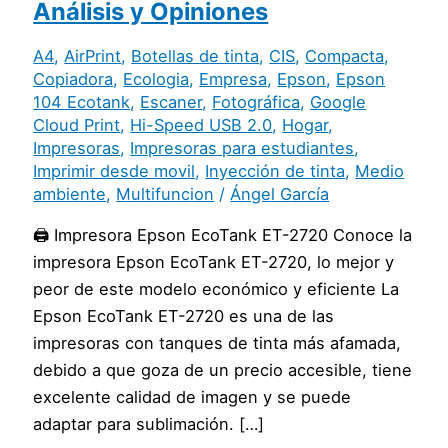
Análisis y Opiniones
A4
,
AirPrint
,
Botellas de tinta
,
CIS
,
Compacta
,
Copiadora
,
Ecologia
,
Empresa
,
Epson
,
Epson
104 Ecotank
,
Escaner
,
Fotográfica
,
Google
Cloud Print
,
Hi-Speed USB 2.0
,
Hogar
,
Impresoras
,
Impresoras para estudiantes
,
Imprimir desde movil
,
Inyección de tinta
,
Medio
ambiente
,
Multifuncion
/
Ángel García
🖨️ Impresora Epson EcoTank ET-2720 Conoce la
impresora Epson EcoTank ET-2720, lo mejor y
peor de este modelo económico y eficiente La
Epson EcoTank ET-2720 es una de las
impresoras con tanques de tinta más afamada,
debido a que goza de un precio accesible, tiene
excelente calidad de imagen y se puede
adaptar para sublimación. […]