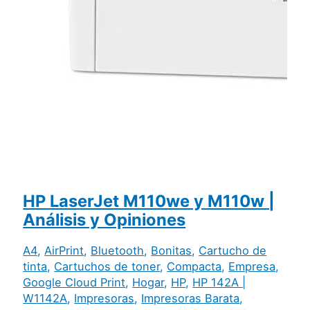
HP LaserJet M110we y M110w |
Análisis y Opiniones
A4
,
AirPrint
,
Bluetooth
,
Bonitas
,
Cartucho de
tinta
,
Cartuchos de toner
,
Compacta
,
Empresa
,
Google Cloud Print
,
Hogar
,
HP
,
HP 142A |
W1142A
,
Impresoras
,
Impresoras Barata
,