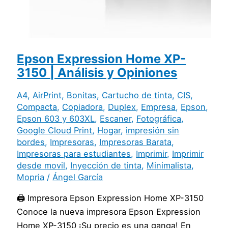
Epson Expression Home XP-
3150 | Análisis y Opiniones
A4
,
AirPrint
,
Bonitas
,
Cartucho de tinta
,
CIS
,
Compacta
,
Copiadora
,
Duplex
,
Empresa
,
Epson
,
Epson 603 y 603XL
,
Escaner
,
Fotográfica
,
Google Cloud Print
,
Hogar
,
impresión sin
bordes
,
Impresoras
,
Impresoras Barata
,
Impresoras para estudiantes
,
Imprimir
,
Imprimir
desde movil
,
Inyección de tinta
,
Minimalista
,
Mopria
/
Ángel García
🖨️ Impresora Epson Expression Home XP-3150
Conoce la nueva impresora Epson Expression
Home XP-3150 ¡Su precio es una ganga! En