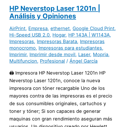
HP Neverstop Laser 1201n |
Análisis y Opiniones
AirPrint
,
Empresa
,
ethernet
,
Google Cloud Print
,
Hi-Speed USB 2.0
,
Hogar
,
HP 143A | W1143A
,
Impresoras
,
Impresoras Barata
,
Impresoras
monocromo
,
Impresoras para estudiantes
,
Imprimir
,
Imprimir desde movil
,
Laser
,
Mopria
,
Multifuncion
,
Profesional
/
Ángel García
🖨️ Impresora HP Neverstop Laser 1201n HP
Neverstop Laser 1201n, conoce la nueva
impresora con tóner recargable Uno de los
mayores contra de las impresoras es el precio
de sus consumibles originales, cartuchos y
toner y tóner; Si son capaces de generar
maquinas con gran rendimiento aseguran más
usuarios. Un dispositivo creado por Hewlett