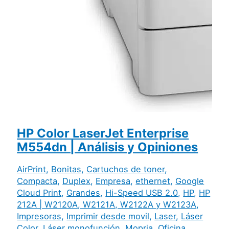
HP Color LaserJet Enterprise
M554dn | Análisis y Opiniones
AirPrint
,
Bonitas
,
Cartuchos de toner
,
Compacta
,
Duplex
,
Empresa
,
ethernet
,
Google
Cloud Print
,
Grandes
,
Hi-Speed USB 2.0
,
HP
,
HP
212A | W2120A, W2121A, W2122A y W2123A
,
Impresoras
,
Imprimir desde movil
,
Laser
,
Láser
Color
,
Láser monofunción
,
Mopria
,
Oficina
,