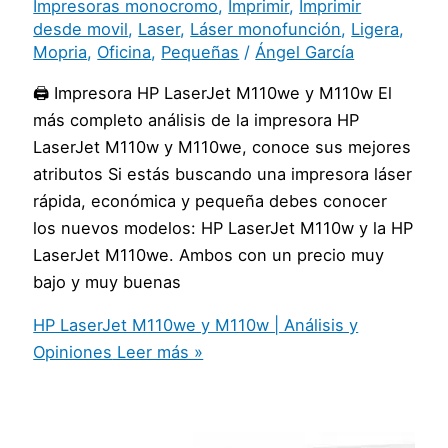
Impresoras monocromo
,
Imprimir
,
Imprimir
desde movil
,
Laser
,
Láser monofunción
,
Ligera
,
Mopria
,
Oficina
,
Pequeñas
/
Ángel García
🖨️ Impresora HP LaserJet M110we y M110w El
más completo análisis de la impresora HP
LaserJet M110w y M110we, conoce sus mejores
atributos Si estás buscando una impresora láser
rápida, económica y pequeña debes conocer
los nuevos modelos: HP LaserJet M110w y la HP
LaserJet M110we. Ambos con un precio muy
bajo y muy buenas
HP LaserJet M110we y M110w | Análisis y
Opiniones
Leer más »