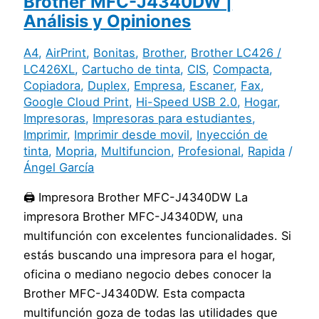
Brother MFC-J4340DW |
Análisis y Opiniones
A4
,
AirPrint
,
Bonitas
,
Brother
,
Brother LC426 /
LC426XL
,
Cartucho de tinta
,
CIS
,
Compacta
,
Copiadora
,
Duplex
,
Empresa
,
Escaner
,
Fax
,
Google Cloud Print
,
Hi-Speed USB 2.0
,
Hogar
,
Impresoras
,
Impresoras para estudiantes
,
Imprimir
,
Imprimir desde movil
,
Inyección de
tinta
,
Mopria
,
Multifuncion
,
Profesional
,
Rapida
/
Ángel García
🖨️ Impresora Brother MFC-J4340DW La
impresora Brother MFC-J4340DW, una
multifunción con excelentes funcionalidades. Si
estás buscando una impresora para el hogar,
oficina o mediano negocio debes conocer la
Brother MFC-J4340DW. Esta compacta
multifunción goza de todas las utilidades que