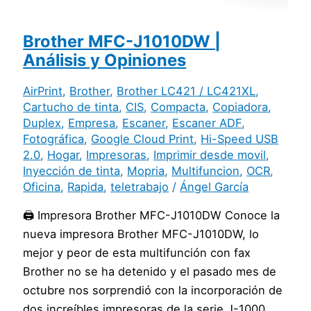
Brother MFC-J1010DW |
Análisis y Opiniones
AirPrint
,
Brother
,
Brother LC421 / LC421XL
,
Cartucho de tinta
,
CIS
,
Compacta
,
Copiadora
,
Duplex
,
Empresa
,
Escaner
,
Escaner ADF
,
Fotográfica
,
Google Cloud Print
,
Hi-Speed USB
2.0
,
Hogar
,
Impresoras
,
Imprimir desde movil
,
Inyección de tinta
,
Mopria
,
Multifuncion
,
OCR
,
Oficina
,
Rapida
,
teletrabajo
/
Ángel García
🖨️ Impresora Brother MFC-J1010DW Conoce la
nueva impresora Brother MFC-J1010DW, lo
mejor y peor de esta multifunción con fax
Brother no se ha detenido y el pasado mes de
octubre nos sorprendió con la incorporación de
dos increíbles impresoras de la serie J-1000,