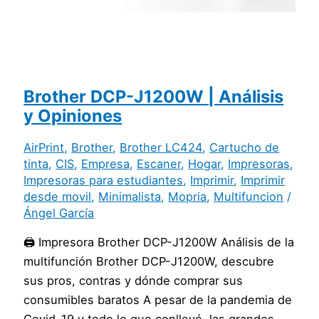
Brother DCP-J1200W | Análisis
y Opiniones
AirPrint
,
Brother
,
Brother LC424
,
Cartucho de
tinta
,
CIS
,
Empresa
,
Escaner
,
Hogar
,
Impresoras
,
Impresoras para estudiantes
,
Imprimir
,
Imprimir
desde movil
,
Minimalista
,
Mopria
,
Multifuncion
/
Ángel García
🖨️ Impresora Brother DCP-J1200W Análisis de la
multifunción Brother DCP-J1200W, descubre
sus pros, contras y dónde comprar sus
consumibles baratos A pesar de la pandemia de