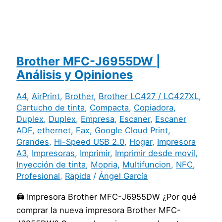
Brother MFC-J6955DW |
Análisis y Opiniones
A4
,
AirPrint
,
Brother
,
Brother LC427 / LC427XL
,
Cartucho de tinta
,
Compacta
,
Copiadora
,
Duplex
,
Duplex
,
Empresa
,
Escaner
,
Escaner
ADF
,
ethernet
,
Fax
,
Google Cloud Print
,
Grandes
,
Hi-Speed USB 2.0
,
Hogar
,
Impresora
A3
,
Impresoras
,
Imprimir
,
Imprimir desde movil
,
Inyección de tinta
,
Mopria
,
Multifuncion
,
NFC
,
Profesional
,
Rapida
/
Ángel García
🖨️ Impresora Brother MFC-J6955DW ¿Por qué
comprar la nueva impresora Brother MFC-