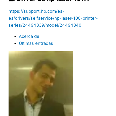
https://support.hp.com/es-
es/drivers/selfservice/hp-laser-100-printer-
series/24494339/model/24494340
Acerca de
Últimas entradas