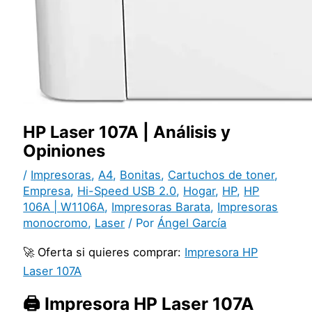
HP Laser 107A | Análisis y
Opiniones
/
Impresoras
,
A4
,
Bonitas
,
Cartuchos de toner
,
Empresa
,
Hi-Speed USB 2.0
,
Hogar
,
HP
,
HP
106A | W1106A
,
Impresoras Barata
,
Impresoras
monocromo
,
Laser
/ Por
Ángel García
🚀 Oferta si quieres comprar:
Impresora HP
Laser 107A
🖨️ Impresora HP Laser 107A