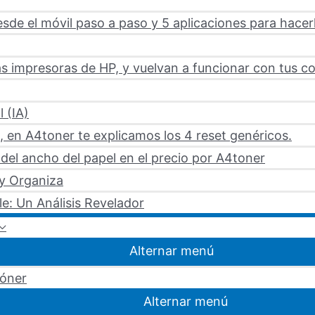
sde el móvil paso a paso y 5 aplicaciones para hacer
s impresoras de HP, y vuelvan a funcionar con tus c
l (IA)
 en A4toner te explicamos los 4 reset genéricos.
del ancho del papel en el precio por A4toner
 y Organiza
le: Un Análisis Revelador
Alternar menú
tóner
Alternar menú