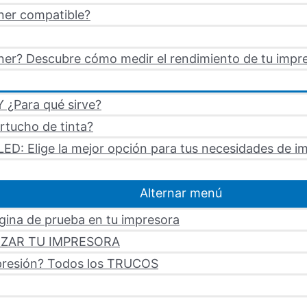
ner compatible?
er? Descubre cómo medir el rendimiento de tu impre
 ¿Para qué sirve?
artucho de tinta?
LED: Elige la mejor opción para tus necesidades de i
Alternar menú
ágina de prueba en tu impresora
LIZAR TU IMPRESORA
mpresión? Todos los TRUCOS