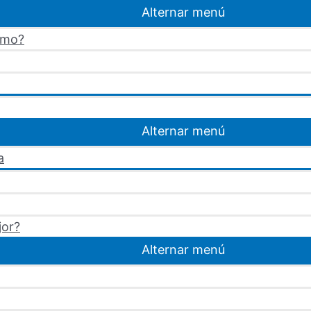
Alternar menú
omo?
Alternar menú
a
jor?
Alternar menú