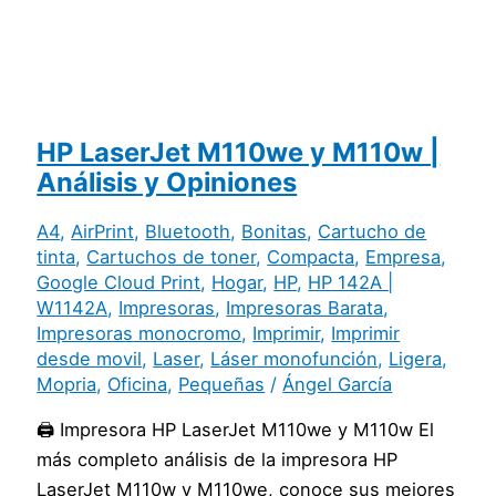
HP LaserJet M110we y M110w |
Análisis y Opiniones
A4
,
AirPrint
,
Bluetooth
,
Bonitas
,
Cartucho de
tinta
,
Cartuchos de toner
,
Compacta
,
Empresa
,
Google Cloud Print
,
Hogar
,
HP
,
HP 142A |
W1142A
,
Impresoras
,
Impresoras Barata
,
Impresoras monocromo
,
Imprimir
,
Imprimir
desde movil
,
Laser
,
Láser monofunción
,
Ligera
,
Mopria
,
Oficina
,
Pequeñas
/
Ángel García
🖨️ Impresora HP LaserJet M110we y M110w El
más completo análisis de la impresora HP
LaserJet M110w y M110we, conoce sus mejores