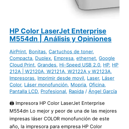
HP Color LaserJet Enterprise
M554dn | Análisis y Opiniones
AirPrint
,
Bonitas
,
Cartuchos de toner
,
Compacta
,
Duplex
,
Empresa
,
ethernet
,
Google
Cloud Print
,
Grandes
,
Hi-Speed USB 2.0
,
HP
,
HP
212A | W2120A, W2121A, W2122A y W2123A
,
Impresoras
,
Imprimir desde movil
,
Laser
,
Láser
Color
,
Láser monofunción
,
Mopria
,
Oficina
,
Pantalla LCD
,
Profesional
,
Rapida
/
Ángel García
🖨️ Impresora HP Color LaserJet Enterprise
M554dn Lo mejor y peor de una de las mejores
impresas láser COLOR monofunción de este
año, la impresora para empresa HP Color