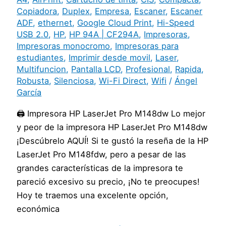
Copiadora
,
Duplex
,
Empresa
,
Escaner
,
Escaner
ADF
,
ethernet
,
Google Cloud Print
,
Hi-Speed
USB 2.0
,
HP
,
HP 94A | CF294A
,
Impresoras
,
Impresoras monocromo
,
Impresoras para
estudiantes
,
Imprimir desde movil
,
Laser
,
Multifuncion
,
Pantalla LCD
,
Profesional
,
Rapida
,
Robusta
,
Silenciosa
,
Wi-Fi Direct
,
Wifi
/
Ángel
García
🖨️ Impresora HP LaserJet Pro M148dw Lo mejor
y peor de la impresora HP LaserJet Pro M148dw
¡Descúbrelo AQUÍ! Si te gustó la reseña de la HP
LaserJet Pro M148fdw, pero a pesar de las
grandes características de la impresora te
pareció excesivo su precio, ¡No te preocupes!
Hoy te traemos una excelente opción,
económica