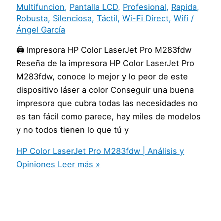
Multifuncion
,
Pantalla LCD
,
Profesional
,
Rapida
,
Robusta
,
Silenciosa
,
Táctil
,
Wi-Fi Direct
,
Wifi
/
Ángel García
🖨️ Impresora HP Color LaserJet Pro M283fdw
Reseña de la impresora HP Color LaserJet Pro
M283fdw, conoce lo mejor y lo peor de este
dispositivo láser a color Conseguir una buena
impresora que cubra todas las necesidades no
es tan fácil como parece, hay miles de modelos
y no todos tienen lo que tú y
HP Color LaserJet Pro M283fdw | Análisis y
Opiniones
Leer más »