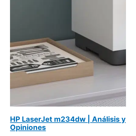
HP LaserJet m234dw | Análisis y
Opiniones