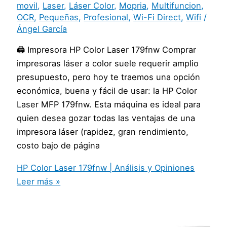
movil
,
Laser
,
Láser Color
,
Mopria
,
Multifuncion
,
OCR
,
Pequeñas
,
Profesional
,
Wi-Fi Direct
,
Wifi
/
Ángel García
🖨️ Impresora HP Color Laser 179fnw Comprar
impresoras láser a color suele requerir amplio
presupuesto, pero hoy te traemos una opción
económica, buena y fácil de usar: la HP Color
Laser MFP 179fnw. Esta máquina es ideal para
quien desea gozar todas las ventajas de una
impresora láser (rapidez, gran rendimiento,
costo bajo de página
HP Color Laser 179fnw | Análisis y Opiniones
Leer más »