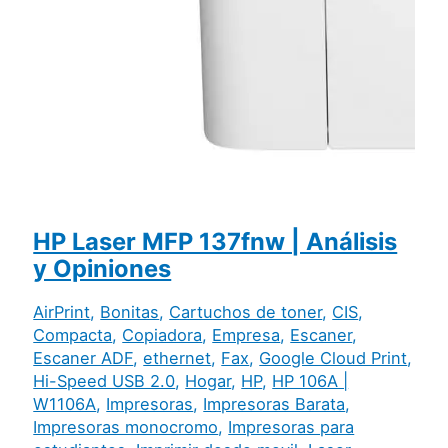
HP Laser MFP 137fnw | Análisis
y Opiniones
AirPrint
,
Bonitas
,
Cartuchos de toner
,
CIS
,
Compacta
,
Copiadora
,
Empresa
,
Escaner
,
Escaner ADF
,
ethernet
,
Fax
,
Google Cloud Print
,
Hi-Speed USB 2.0
,
Hogar
,
HP
,
HP 106A |
W1106A
,
Impresoras
,
Impresoras Barata
,
Impresoras monocromo
,
Impresoras para