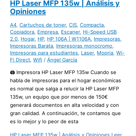
HP Laser MFP 135w | Análisis y
Opiniones
A4
,
Cartuchos de toner
,
CIS
,
Compacta
,
Copiadora
,
Empresa
,
Escaner
,
Hi-Speed USB
2.0
,
Hogar
,
HP
,
HP 106A | W1106A
,
Impresoras
,
Impresoras Barata
,
Impresoras monocromo
,
Impresoras para estudiantes
,
Laser
,
Mopria
,
Wi-
Fi Direct
,
Wifi
/
Ángel García
🖨️ Impresora HP Laser MFP 135w Cuando se
habla de impresoras para el hogar económicas
es normal que salga a relucir la HP Laser MFP
135w, un equipo que por menos de 150€
generará documentos en alta velocidad y con
gran calidad. A continuación, te contamos que
es lo mejor y lo peor de esta
HP Laser MFP 135w | Análisis y Opiniones
Leer