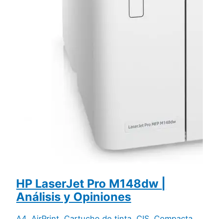
HP LaserJet Pro M148dw |
Análisis y Opiniones
A4
,
AirPrint
,
Cartucho de tinta
,
CIS
,
Compacta
,