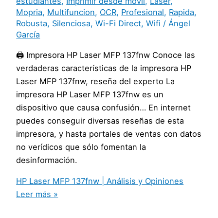
estudiantes
,
Imprimir desde movil
,
Laser
,
Mopria
,
Multifuncion
,
OCR
,
Profesional
,
Rapida
,
Robusta
,
Silenciosa
,
Wi-Fi Direct
,
Wifi
/
Ángel
García
🖨️ Impresora HP Laser MFP 137fnw Conoce las
verdaderas características de la impresora HP
Laser MFP 137fnw, reseña del experto La
impresora HP Laser MFP 137fnw es un
dispositivo que causa confusión… En internet
puedes conseguir diversas reseñas de esta
impresora, y hasta portales de ventas con datos
no verídicos que sólo fomentan la
desinformación.
HP Laser MFP 137fnw | Análisis y Opiniones
Leer más »