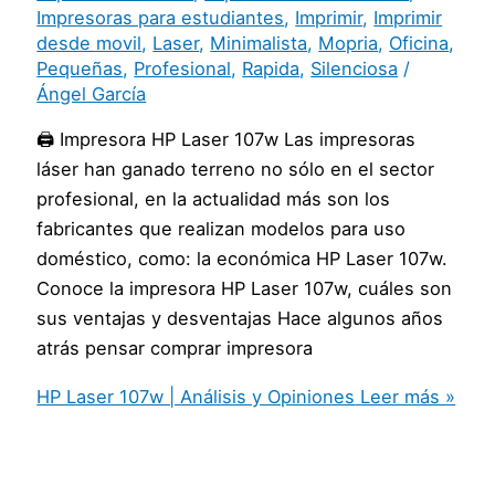
Impresoras para estudiantes
,
Imprimir
,
Imprimir
desde movil
,
Laser
,
Minimalista
,
Mopria
,
Oficina
,
Pequeñas
,
Profesional
,
Rapida
,
Silenciosa
/
Ángel García
🖨️ Impresora HP Laser 107w Las impresoras
láser han ganado terreno no sólo en el sector
profesional, en la actualidad más son los
fabricantes que realizan modelos para uso
doméstico, como: la económica HP Laser 107w.
Conoce la impresora HP Laser 107w, cuáles son
sus ventajas y desventajas Hace algunos años
atrás pensar comprar impresora
HP Laser 107w | Análisis y Opiniones
Leer más »