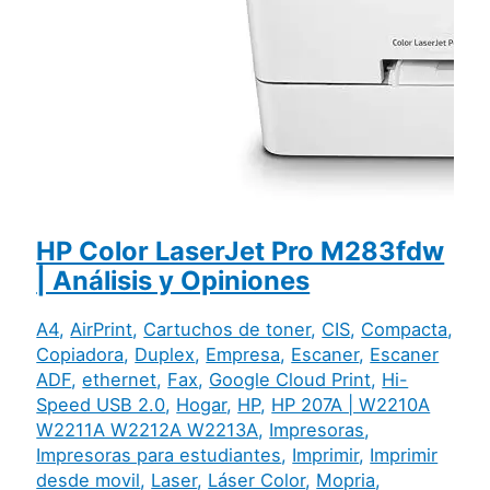
HP Color LaserJet Pro M283fdw
| Análisis y Opiniones
A4
,
AirPrint
,
Cartuchos de toner
,
CIS
,
Compacta
,
Copiadora
,
Duplex
,
Empresa
,
Escaner
,
Escaner
ADF
,
ethernet
,
Fax
,
Google Cloud Print
,
Hi-
Speed USB 2.0
,
Hogar
,
HP
,
HP 207A | W2210A
W2211A W2212A W2213A
,
Impresoras
,
Impresoras para estudiantes
,
Imprimir
,
Imprimir
desde movil
,
Laser
,
Láser Color
,
Mopria
,