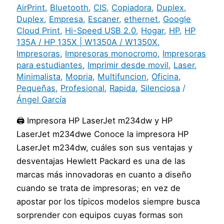
AirPrint
,
Bluetooth
,
CIS
,
Copiadora
,
Duplex
,
Duplex
,
Empresa
,
Escaner
,
ethernet
,
Google
Cloud Print
,
Hi-Speed USB 2.0
,
Hogar
,
HP
,
HP
135A / HP 135X | W1350A / W1350X
,
Impresoras
,
Impresoras monocromo
,
Impresoras
para estudiantes
,
Imprimir desde movil
,
Laser
,
Minimalista
,
Mopria
,
Multifuncion
,
Oficina
,
Pequeñas
,
Profesional
,
Rapida
,
Silenciosa
/
Ángel García
🖨️ Impresora HP LaserJet m234dw y HP
LaserJet m234dwe Conoce la impresora HP
LaserJet m234dw, cuáles son sus ventajas y
desventajas Hewlett Packard es una de las
marcas más innovadoras en cuanto a diseño
cuando se trata de impresoras; en vez de
apostar por los típicos modelos siempre busca
sorprender con equipos cuyas formas son