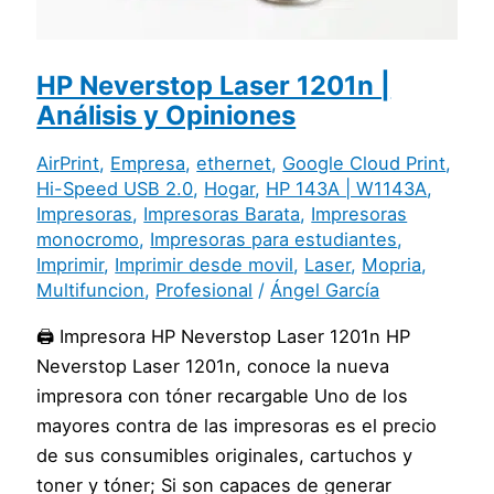
HP Neverstop Laser 1201n |
Análisis y Opiniones
AirPrint
,
Empresa
,
ethernet
,
Google Cloud Print
,
Hi-Speed USB 2.0
,
Hogar
,
HP 143A | W1143A
,
Impresoras
,
Impresoras Barata
,
Impresoras
monocromo
,
Impresoras para estudiantes
,
Imprimir
,
Imprimir desde movil
,
Laser
,
Mopria
,
Multifuncion
,
Profesional
/
Ángel García
🖨️ Impresora HP Neverstop Laser 1201n HP
Neverstop Laser 1201n, conoce la nueva
impresora con tóner recargable Uno de los
mayores contra de las impresoras es el precio
de sus consumibles originales, cartuchos y
toner y tóner; Si son capaces de generar