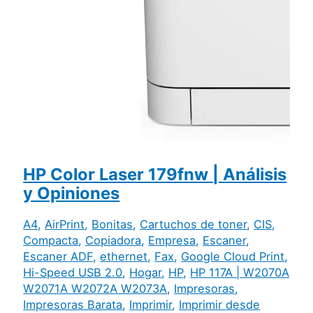
HP Color Laser 179fnw | Análisis
y Opiniones
A4
,
AirPrint
,
Bonitas
,
Cartuchos de toner
,
CIS
,
Compacta
,
Copiadora
,
Empresa
,
Escaner
,
Escaner ADF
,
ethernet
,
Fax
,
Google Cloud Print
,
Hi-Speed USB 2.0
,
Hogar
,
HP
,
HP 117A | W2070A
W2071A W2072A W2073A
,
Impresoras
,
Impresoras Barata
,
Imprimir
,
Imprimir desde