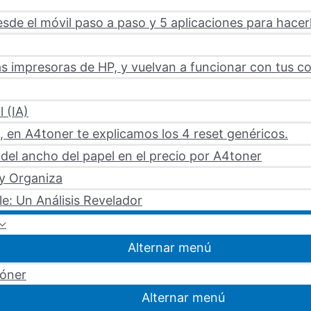
sde el móvil paso a paso y 5 aplicaciones para hacer
s impresoras de HP, y vuelvan a funcionar con tus c
l (IA)
 en A4toner te explicamos los 4 reset genéricos.
del ancho del papel en el precio por A4toner
 y Organiza
le: Un Análisis Revelador
Alternar menú
tóner
Alternar menú