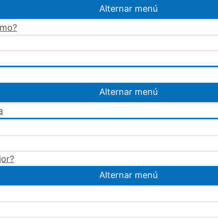
Alternar menú
omo?
Alternar menú
a
jor?
Alternar menú