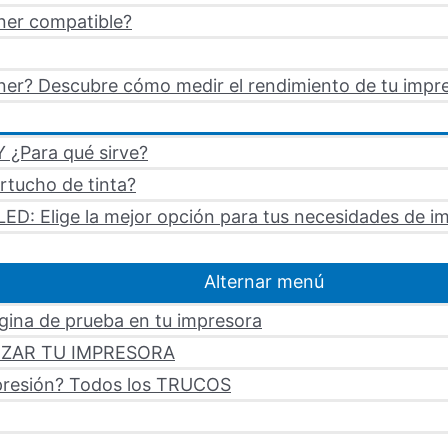
ner compatible?
er? Descubre cómo medir el rendimiento de tu impre
 ¿Para qué sirve?
artucho de tinta?
LED: Elige la mejor opción para tus necesidades de i
Alternar menú
ágina de prueba en tu impresora
LIZAR TU IMPRESORA
mpresión? Todos los TRUCOS