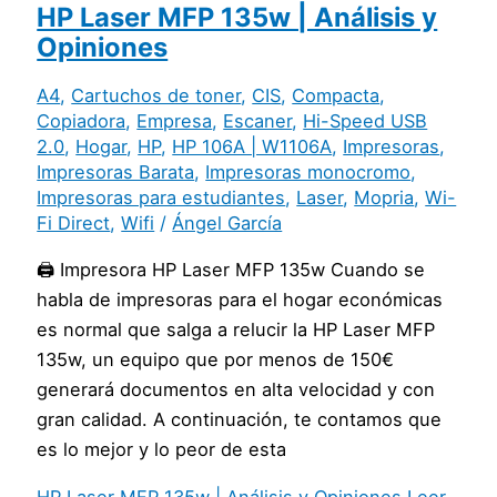
HP Laser MFP 135w | Análisis y
Opiniones
A4
,
Cartuchos de toner
,
CIS
,
Compacta
,
Copiadora
,
Empresa
,
Escaner
,
Hi-Speed USB
2.0
,
Hogar
,
HP
,
HP 106A | W1106A
,
Impresoras
,
Impresoras Barata
,
Impresoras monocromo
,
Impresoras para estudiantes
,
Laser
,
Mopria
,
Wi-
Fi Direct
,
Wifi
/
Ángel García
🖨️ Impresora HP Laser MFP 135w Cuando se
habla de impresoras para el hogar económicas
es normal que salga a relucir la HP Laser MFP
135w, un equipo que por menos de 150€
generará documentos en alta velocidad y con
gran calidad. A continuación, te contamos que
es lo mejor y lo peor de esta