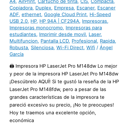
A4
,
AirPrint
,
Cartucho de tinta
,
CIS
,
Compacta
,
Copiadora
,
Duplex
,
Empresa
,
Escaner
,
Escaner
ADF
,
ethernet
,
Google Cloud Print
,
Hi-Speed
USB 2.0
,
HP
,
HP 94A | CF294A
,
Impresoras
,
Impresoras monocromo
,
Impresoras para
estudiantes
,
Imprimir desde movil
,
Laser
,
Multifuncion
,
Pantalla LCD
,
Profesional
,
Rapida
,
Robusta
,
Silenciosa
,
Wi-Fi Direct
,
Wifi
/
Ángel
García
🖨️ Impresora HP LaserJet Pro M148dw Lo mejor
y peor de la impresora HP LaserJet Pro M148dw
¡Descúbrelo AQUÍ! Si te gustó la reseña de la HP
LaserJet Pro M148fdw, pero a pesar de las
grandes características de la impresora te
pareció excesivo su precio, ¡No te preocupes!
Hoy te traemos una excelente opción,
económica