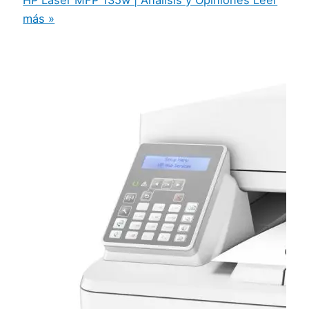
HP Laser MFP 135w | Análisis y Opiniones
Leer
más »