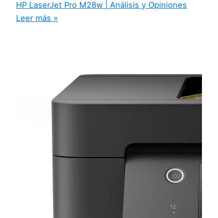
HP LaserJet Pro M28w | Análisis y Opiniones
Leer más »