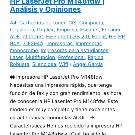
HP LaserJet Pro M148fdw |
Análisis y Opiniones
A4
,
Cartuchos de toner
,
CIS
,
Compacta
,
Copiadora
,
Duplex
,
Empresa
,
Escaner
,
Escaner
ADF
,
ethernet
,
Hi-Speed USB 2.0
,
Hogar
,
HP
,
HP
94A | CF294A
,
Impresoras
,
Impresoras
monocromo
,
Impresoras para estudiantes
,
Laser
,
Multifuncion
,
Profesional
,
Rapida
,
Robusta
,
Silenciosa
,
Wifi
/
Ángel García
🖨️ Impresora HP LaserJet Pro M148fdw
Necesitas una impresora rápida, que tenga
función de fax y con gran rendimiento, es hora
de conocer la HP LaserJet Pro M148fdw. Este
modelo es muy completo y tiene excelentes
características, conócelas AQUÍ… →
Características Hemos recibido la impresora HP
LaserJet Pro M148fdw y ¿Cuál ha sido la