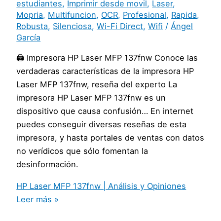
estudiantes
,
Imprimir desde movil
,
Laser
,
Mopria
,
Multifuncion
,
OCR
,
Profesional
,
Rapida
,
Robusta
,
Silenciosa
,
Wi-Fi Direct
,
Wifi
/
Ángel
García
🖨️ Impresora HP Laser MFP 137fnw Conoce las
verdaderas características de la impresora HP
Laser MFP 137fnw, reseña del experto La
impresora HP Laser MFP 137fnw es un
dispositivo que causa confusión… En internet
puedes conseguir diversas reseñas de esta
impresora, y hasta portales de ventas con datos
no verídicos que sólo fomentan la
desinformación.
HP Laser MFP 137fnw | Análisis y Opiniones
Leer más »