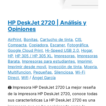
HP DeskJet 2720 | Análisis y
Opiniones
AirPrint
,
Bonitas
,
Cartucho de tinta
,
CIS
,
Compacta
,
Copiadora
,
Escaner
,
Fotográfica
,
Google Cloud Print
,
Hi-Speed USB 2.0
,
Hogar
,
HP
,
HP 305 / HP 305 XL
,
Impresoras
,
Impresoras
Barata
,
Impresoras para estudiantes
,
Imprimir
,
Imprimir desde movil
,
Inyección de tinta
,
Mopria
,
Multifuncion
,
Pequeñas
,
Silenciosa
,
Wi-Fi
Direct
,
Wifi
/
Ángel García
🖨️ Impresora HP DeskJet 2720 La mejor reseña
de la impresora HP DeskJet 2720, conoce todas
sus características La HP DeskJet 2720 es una