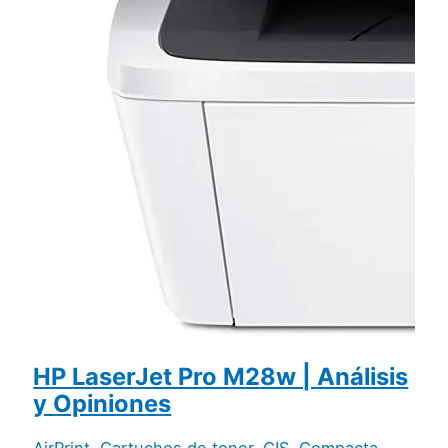
HP LaserJet Pro M28w | Análisis
y Opiniones
AirPrint
,
Cartuchos de toner
,
CIS
,
Compacta
,