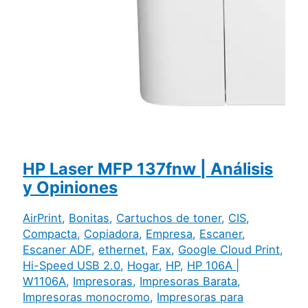
HP Laser MFP 137fnw | Análisis
y Opiniones
AirPrint
,
Bonitas
,
Cartuchos de toner
,
CIS
,
Compacta
,
Copiadora
,
Empresa
,
Escaner
,
Escaner ADF
,
ethernet
,
Fax
,
Google Cloud Print
,
Hi-Speed USB 2.0
,
Hogar
,
HP
,
HP 106A |
W1106A
,
Impresoras
,
Impresoras Barata
,
Impresoras monocromo
,
Impresoras para