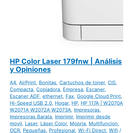
HP Color Laser 179fnw | Análisis
y Opiniones
A4
,
AirPrint
,
Bonitas
,
Cartuchos de toner
,
CIS
,
Compacta
,
Copiadora
,
Empresa
,
Escaner
,
Escaner ADF
,
ethernet
,
Fax
,
Google Cloud Print
,
Hi-Speed USB 2.0
,
Hogar
,
HP
,
HP 117A | W2070A
W2071A W2072A W2073A
,
Impresoras
,
Impresoras Barata
,
Imprimir
,
Imprimir desde
movil
,
Laser
,
Láser Color
,
Mopria
,
Multifuncion
,
OCR
,
Pequeñas
,
Profesional
,
Wi-Fi Direct
,
Wifi
/