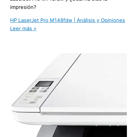
impresión?
HP LaserJet Pro M148fdw | Análisis y Opiniones
Leer más »