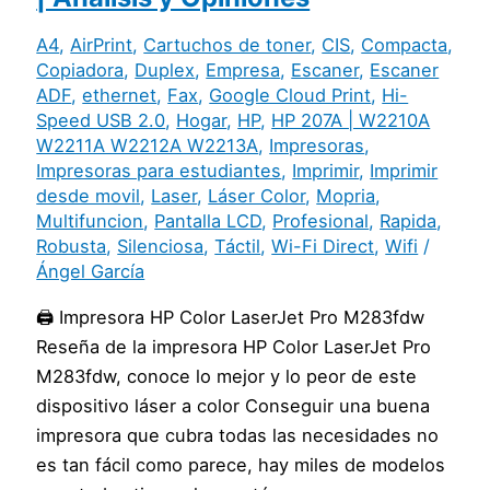
A4
,
AirPrint
,
Cartuchos de toner
,
CIS
,
Compacta
,
Copiadora
,
Duplex
,
Empresa
,
Escaner
,
Escaner
ADF
,
ethernet
,
Fax
,
Google Cloud Print
,
Hi-
Speed USB 2.0
,
Hogar
,
HP
,
HP 207A | W2210A
W2211A W2212A W2213A
,
Impresoras
,
Impresoras para estudiantes
,
Imprimir
,
Imprimir
desde movil
,
Laser
,
Láser Color
,
Mopria
,
Multifuncion
,
Pantalla LCD
,
Profesional
,
Rapida
,
Robusta
,
Silenciosa
,
Táctil
,
Wi-Fi Direct
,
Wifi
/
Ángel García
🖨️ Impresora HP Color LaserJet Pro M283fdw
Reseña de la impresora HP Color LaserJet Pro
M283fdw, conoce lo mejor y lo peor de este
dispositivo láser a color Conseguir una buena
impresora que cubra todas las necesidades no
es tan fácil como parece, hay miles de modelos