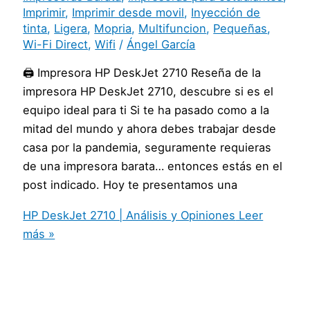
Imprimir
,
Imprimir desde movil
,
Inyección de
tinta
,
Ligera
,
Mopria
,
Multifuncion
,
Pequeñas
,
Wi-Fi Direct
,
Wifi
/
Ángel García
🖨️ Impresora HP DeskJet 2710 Reseña de la
impresora HP DeskJet 2710, descubre si es el
equipo ideal para ti Si te ha pasado como a la
mitad del mundo y ahora debes trabajar desde
casa por la pandemia, seguramente requieras
de una impresora barata… entonces estás en el
post indicado. Hoy te presentamos una
HP DeskJet 2710 | Análisis y Opiniones
Leer
más »