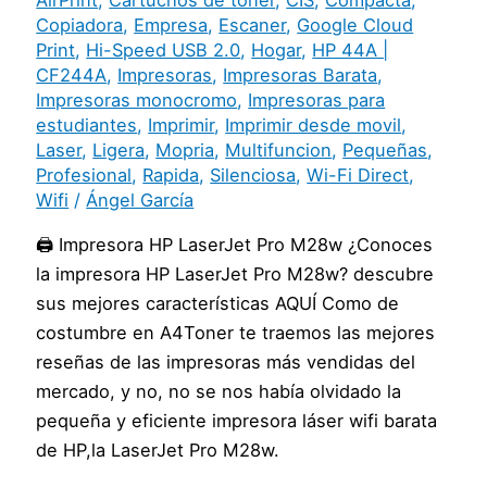
Copiadora
,
Empresa
,
Escaner
,
Google Cloud
Print
,
Hi-Speed USB 2.0
,
Hogar
,
HP 44A |
CF244A
,
Impresoras
,
Impresoras Barata
,
Impresoras monocromo
,
Impresoras para
estudiantes
,
Imprimir
,
Imprimir desde movil
,
Laser
,
Ligera
,
Mopria
,
Multifuncion
,
Pequeñas
,
Profesional
,
Rapida
,
Silenciosa
,
Wi-Fi Direct
,
Wifi
/
Ángel García
🖨️ Impresora HP LaserJet Pro M28w ¿Conoces
la impresora HP LaserJet Pro M28w? descubre
sus mejores características AQUÍ Como de
costumbre en A4Toner te traemos las mejores
reseñas de las impresoras más vendidas del
mercado, y no, no se nos había olvidado la
pequeña y eficiente impresora láser wifi barata
de HP,la LaserJet Pro M28w.