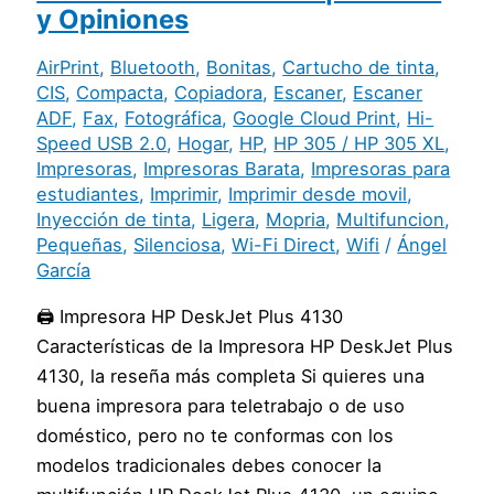
y Opiniones
AirPrint
,
Bluetooth
,
Bonitas
,
Cartucho de tinta
,
CIS
,
Compacta
,
Copiadora
,
Escaner
,
Escaner
ADF
,
Fax
,
Fotográfica
,
Google Cloud Print
,
Hi-
Speed USB 2.0
,
Hogar
,
HP
,
HP 305 / HP 305 XL
,
Impresoras
,
Impresoras Barata
,
Impresoras para
estudiantes
,
Imprimir
,
Imprimir desde movil
,
Inyección de tinta
,
Ligera
,
Mopria
,
Multifuncion
,
Pequeñas
,
Silenciosa
,
Wi-Fi Direct
,
Wifi
/
Ángel
García
🖨️ Impresora HP DeskJet Plus 4130
Características de la Impresora HP DeskJet Plus
4130, la reseña más completa Si quieres una
buena impresora para teletrabajo o de uso
doméstico, pero no te conformas con los
modelos tradicionales debes conocer la