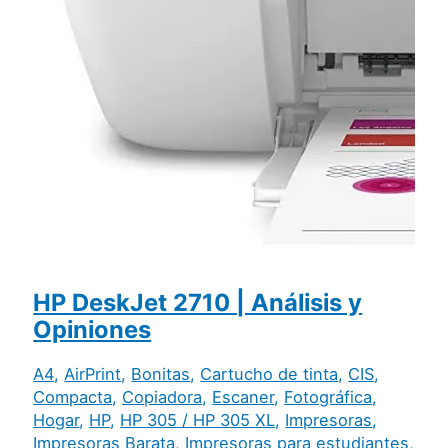
HP DeskJet 2710 | Análisis y
Opiniones
A4
,
AirPrint
,
Bonitas
,
Cartucho de tinta
,
CIS
,
Compacta
,
Copiadora
,
Escaner
,
Fotográfica
,
Hogar
,
HP
,
HP 305 / HP 305 XL
,
Impresoras
,
Impresoras Barata
,
Impresoras para estudiantes
,