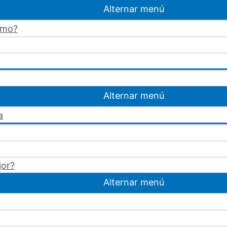
Alternar menú
omo?
Alternar menú
a
jor?
Alternar menú