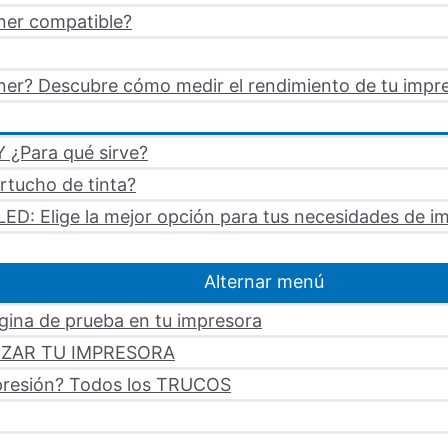
ner compatible?
er? Descubre cómo medir el rendimiento de tu impre
 ¿Para qué sirve?
artucho de tinta?
LED: Elige la mejor opción para tus necesidades de i
Alternar menú
ágina de prueba en tu impresora
LIZAR TU IMPRESORA
mpresión? Todos los TRUCOS