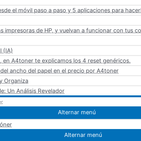
sde el móvil paso a paso y 5 aplicaciones para hacer
s impresoras de HP, y vuelvan a funcionar con tus c
l (IA)
 en A4toner te explicamos los 4 reset genéricos.
del ancho del papel en el precio por A4toner
 y Organiza
le: Un Análisis Revelador
Alternar menú
tóner
Alternar menú