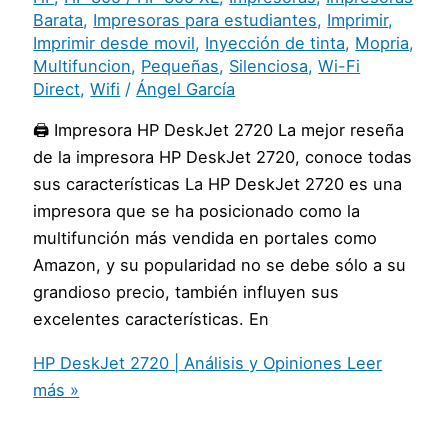
Barata
,
Impresoras para estudiantes
,
Imprimir
,
Imprimir desde movil
,
Inyección de tinta
,
Mopria
,
Multifuncion
,
Pequeñas
,
Silenciosa
,
Wi-Fi
Direct
,
Wifi
/
Ángel García
🖨️ Impresora HP DeskJet 2720 La mejor reseña
de la impresora HP DeskJet 2720, conoce todas
sus características La HP DeskJet 2720 es una
impresora que se ha posicionado como la
multifunción más vendida en portales como
Amazon, y su popularidad no se debe sólo a su
grandioso precio, también influyen sus
excelentes características. En
HP DeskJet 2720 | Análisis y Opiniones
Leer
más »