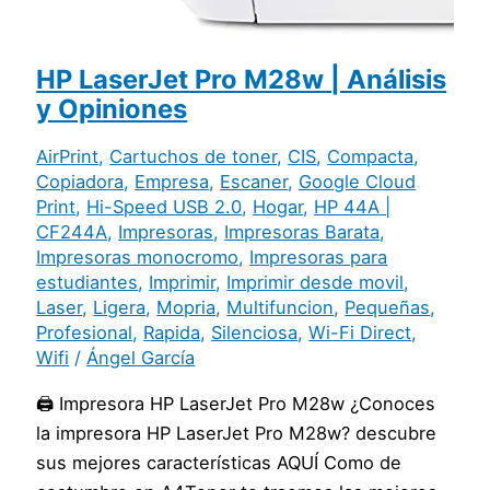
HP LaserJet Pro M28w | Análisis
y Opiniones
AirPrint
,
Cartuchos de toner
,
CIS
,
Compacta
,
Copiadora
,
Empresa
,
Escaner
,
Google Cloud
Print
,
Hi-Speed USB 2.0
,
Hogar
,
HP 44A |
CF244A
,
Impresoras
,
Impresoras Barata
,
Impresoras monocromo
,
Impresoras para
estudiantes
,
Imprimir
,
Imprimir desde movil
,
Laser
,
Ligera
,
Mopria
,
Multifuncion
,
Pequeñas
,
Profesional
,
Rapida
,
Silenciosa
,
Wi-Fi Direct
,
Wifi
/
Ángel García
🖨️ Impresora HP LaserJet Pro M28w ¿Conoces
la impresora HP LaserJet Pro M28w? descubre
sus mejores características AQUÍ Como de