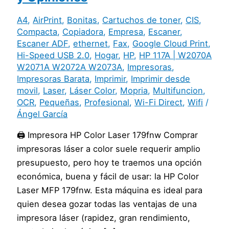
A4
,
AirPrint
,
Bonitas
,
Cartuchos de toner
,
CIS
,
Compacta
,
Copiadora
,
Empresa
,
Escaner
,
Escaner ADF
,
ethernet
,
Fax
,
Google Cloud Print
,
Hi-Speed USB 2.0
,
Hogar
,
HP
,
HP 117A | W2070A
W2071A W2072A W2073A
,
Impresoras
,
Impresoras Barata
,
Imprimir
,
Imprimir desde
movil
,
Laser
,
Láser Color
,
Mopria
,
Multifuncion
,
OCR
,
Pequeñas
,
Profesional
,
Wi-Fi Direct
,
Wifi
/
Ángel García
🖨️ Impresora HP Color Laser 179fnw Comprar
impresoras láser a color suele requerir amplio
presupuesto, pero hoy te traemos una opción
económica, buena y fácil de usar: la HP Color
Laser MFP 179fnw. Esta máquina es ideal para
quien desea gozar todas las ventajas de una
impresora láser (rapidez, gran rendimiento,