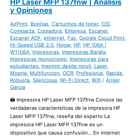
HP Laser MFP 137fnw | Análisis
y Opiniones
AirPrint
,
Bonitas
,
Cartuchos de toner
,
CIS
,
Compacta
,
Copiadora
,
Empresa
,
Escaner
,
Escaner ADF
,
ethernet
,
Fax
,
Google Cloud Print
,
Hi-Speed USB 2.0
,
Hogar
,
HP
,
HP 106A |
W1106A
,
Impresoras
,
Impresoras Barata
,
Impresoras monocromo
,
Impresoras para
estudiantes
,
Imprimir desde movil
,
Laser
,
Mopria
,
Multifuncion
,
OCR
,
Profesional
,
Rapida
,
Robusta
,
Silenciosa
,
Wi-Fi Direct
,
Wifi
/
Ángel
García
🖨️ Impresora HP Laser MFP 137fnw Conoce las
verdaderas características de la impresora HP
Laser MFP 137fnw, reseña del experto La
impresora HP Laser MFP 137fnw es un
dispositivo que causa confusión… En internet