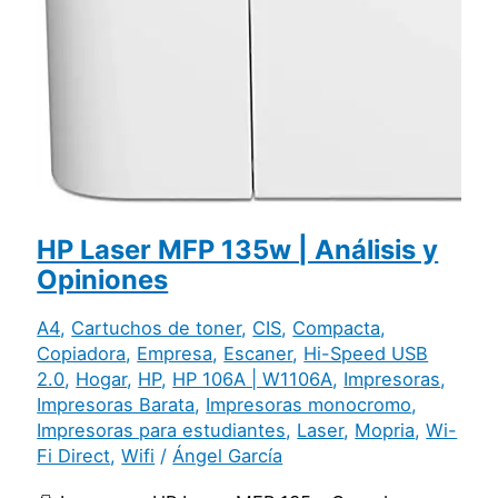
HP Laser MFP 135w | Análisis y
Opiniones
A4
,
Cartuchos de toner
,
CIS
,
Compacta
,
Copiadora
,
Empresa
,
Escaner
,
Hi-Speed USB
2.0
,
Hogar
,
HP
,
HP 106A | W1106A
,
Impresoras
,
Impresoras Barata
,
Impresoras monocromo
,
Impresoras para estudiantes
,
Laser
,
Mopria
,
Wi-
Fi Direct
,
Wifi
/
Ángel García