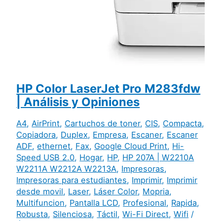
HP Color LaserJet Pro M283fdw
| Análisis y Opiniones
A4
,
AirPrint
,
Cartuchos de toner
,
CIS
,
Compacta
,
Copiadora
,
Duplex
,
Empresa
,
Escaner
,
Escaner
ADF
,
ethernet
,
Fax
,
Google Cloud Print
,
Hi-
Speed USB 2.0
,
Hogar
,
HP
,
HP 207A | W2210A
W2211A W2212A W2213A
,
Impresoras
,
Impresoras para estudiantes
,
Imprimir
,
Imprimir
desde movil
,
Laser
,
Láser Color
,
Mopria
,
Multifuncion
,
Pantalla LCD
,
Profesional
,
Rapida
,
Robusta
,
Silenciosa
,
Táctil
,
Wi-Fi Direct
,
Wifi
/