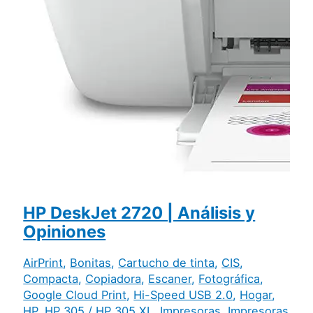
HP DeskJet 2720 | Análisis y
Opiniones
AirPrint
,
Bonitas
,
Cartucho de tinta
,
CIS
,
Compacta
,
Copiadora
,
Escaner
,
Fotográfica
,
Google Cloud Print
,
Hi-Speed USB 2.0
,
Hogar
,
HP
,
HP 305 / HP 305 XL
,
Impresoras
,
Impresoras