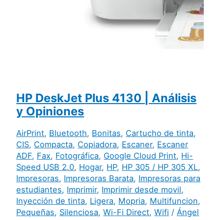
HP DeskJet Plus 4130 | Análisis
y Opiniones
AirPrint
,
Bluetooth
,
Bonitas
,
Cartucho de tinta
,
CIS
,
Compacta
,
Copiadora
,
Escaner
,
Escaner
ADF
,
Fax
,
Fotográfica
,
Google Cloud Print
,
Hi-
Speed USB 2.0
,
Hogar
,
HP
,
HP 305 / HP 305 XL
,
Impresoras
,
Impresoras Barata
,
Impresoras para
estudiantes
,
Imprimir
,
Imprimir desde movil
,
Inyección de tinta
,
Ligera
,
Mopria
,
Multifuncion
,
Pequeñas
,
Silenciosa
,
Wi-Fi Direct
,
Wifi
/
Ángel