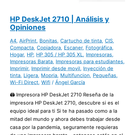
HP DeskJet 2710 | Análisis y
Opiniones
A4
,
AirPrint
,
Bonitas
,
Cartucho de tinta
,
CIS
,
Compacta
,
Copiadora
,
Escaner
,
Fotográfica
,
Hogar
,
HP
,
HP 305 / HP 305 XL
,
Impresoras
,
Impresoras Barata
,
Impresoras para estudiantes
,
Imprimir
,
Imprimir desde movil
,
Inyección de
tinta
,
Ligera
,
Mopria
,
Multifuncion
,
Pequeñas
,
Wi-Fi Direct
,
Wifi
/
Ángel García
🖨️ Impresora HP DeskJet 2710 Reseña de la
impresora HP DeskJet 2710, descubre si es el
equipo ideal para ti Si te ha pasado como a la
mitad del mundo y ahora debes trabajar desde
casa por la pandemia, seguramente requieras