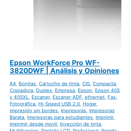
Epson WorkForce Pro WF-
3820DWF | Análisis y Opiniones
A4
,
Bonitas
,
Cartucho de tinta
,
CIS
,
Compacta
,
Copiadora
,
Duplex
,
Empresa
,
Epson
,
Epson 405
y 405XL
,
Escaner
,
Escaner ADF
,
ethernet
,
Fax
,
Fotográfica
,
Hi-Speed USB 2.0
,
Hogar
,
impresión sin bordes
,
Impresoras
,
Impresoras
Barata
,
Impresoras para estudiantes
,
Imprimir
,
Imprimir desde movil
,
Inyección de tinta
,
Multifuncion
,
Pantalla LCD
,
Profesional
,
Rapida
,