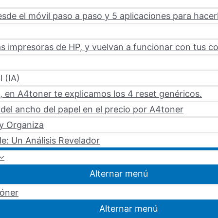
sde el móvil paso a paso y 5 aplicaciones para hacer
s impresoras de HP, y vuelvan a funcionar con tus c
l (IA)
 en A4toner te explicamos los 4 reset genéricos.
del ancho del papel en el precio por A4toner
 y Organiza
le: Un Análisis Revelador
Alternar menú
tóner
Alternar menú