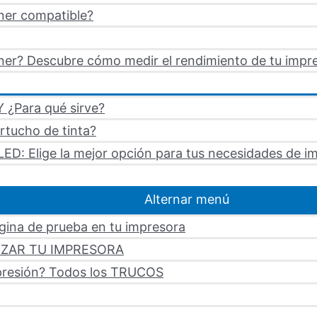
ner compatible?
er? Descubre cómo medir el rendimiento de tu impre
 ¿Para qué sirve?
artucho de tinta?
LED: Elige la mejor opción para tus necesidades de i
Alternar menú
ágina de prueba en tu impresora
LIZAR TU IMPRESORA
mpresión? Todos los TRUCOS