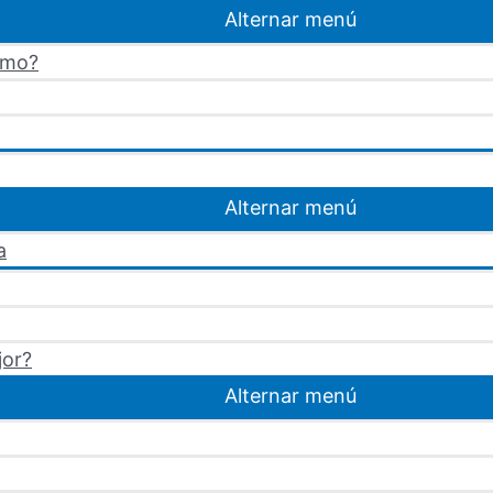
Alternar menú
omo?
Alternar menú
a
jor?
Alternar menú