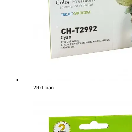
29xl cian