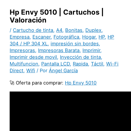
Hp Envy 5010 | Cartuchos |
Valoración
/
Cartucho de tinta
,
A4
,
Bonitas
,
Duplex
,
Empresa
,
Escaner
,
Fotográfica
,
Hogar
,
HP
,
HP
304 / HP 304 XL
,
impresión sin bordes
,
Impresoras
,
Impresoras Barata
,
Imprimir
,
Imprimir desde movil
,
Inyección de tinta
,
Multifuncion
,
Pantalla LCD
,
Rapida
,
Táctil
,
Wi-Fi
Direct
,
Wifi
/ Por
Ángel García
🚀 Oferta para comprar:
Hp Envy 5010