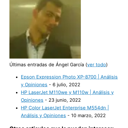
Últimas entradas de Ángel García
(
ver todo
)
Epson Expression Photo XP-8700 | Análisis
y Opiniones
- 6 julio, 2022
HP LaserJet M110we y M110w | Análisis y
Opiniones
- 23 junio, 2022
HP Color LaserJet Enterprise M554dn |
Análisis y Opiniones
- 10 marzo, 2022