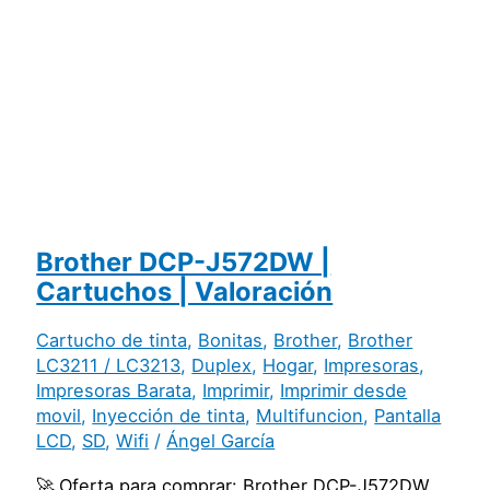
Brother DCP-J572DW |
Cartuchos | Valoración
Cartucho de tinta
,
Bonitas
,
Brother
,
Brother
LC3211 / LC3213
,
Duplex
,
Hogar
,
Impresoras
,
Impresoras Barata
,
Imprimir
,
Imprimir desde
movil
,
Inyección de tinta
,
Multifuncion
,
Pantalla
LCD
,
SD
,
Wifi
/
Ángel García
🚀 Oferta para comprar: Brother DCP-J572DW