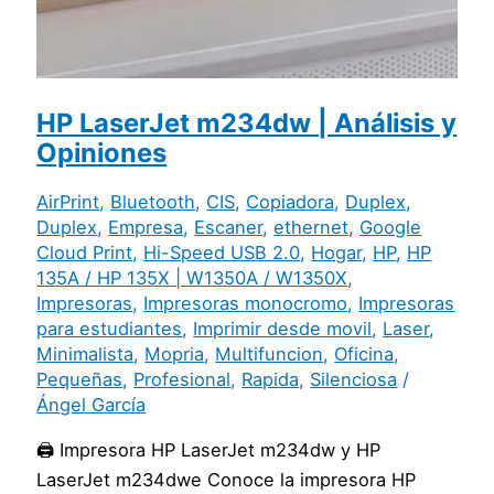
HP LaserJet m234dw | Análisis y
Opiniones
AirPrint
,
Bluetooth
,
CIS
,
Copiadora
,
Duplex
,
Duplex
,
Empresa
,
Escaner
,
ethernet
,
Google
Cloud Print
,
Hi-Speed USB 2.0
,
Hogar
,
HP
,
HP
135A / HP 135X | W1350A / W1350X
,
Impresoras
,
Impresoras monocromo
,
Impresoras
para estudiantes
,
Imprimir desde movil
,
Laser
,
Minimalista
,
Mopria
,
Multifuncion
,
Oficina
,
Pequeñas
,
Profesional
,
Rapida
,
Silenciosa
/
Ángel García
🖨️ Impresora HP LaserJet m234dw y HP
LaserJet m234dwe Conoce la impresora HP