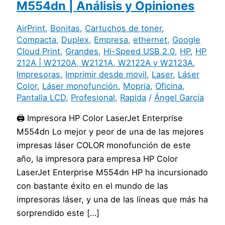
M554dn | Análisis y Opiniones
AirPrint
,
Bonitas
,
Cartuchos de toner
,
Compacta
,
Duplex
,
Empresa
,
ethernet
,
Google
Cloud Print
,
Grandes
,
Hi-Speed USB 2.0
,
HP
,
HP
212A | W2120A, W2121A, W2122A y W2123A
,
Impresoras
,
Imprimir desde movil
,
Laser
,
Láser
Color
,
Láser monofunción
,
Mopria
,
Oficina
,
Pantalla LCD
,
Profesional
,
Rapida
/
Ángel García
🖨️ Impresora HP Color LaserJet Enterprise
M554dn Lo mejor y peor de una de las mejores
impresas láser COLOR monofunción de este
año, la impresora para empresa HP Color
LaserJet Enterprise M554dn HP ha incursionado
con bastante éxito en el mundo de las
impresoras láser, y una de las líneas que más ha
sorprendido este […]