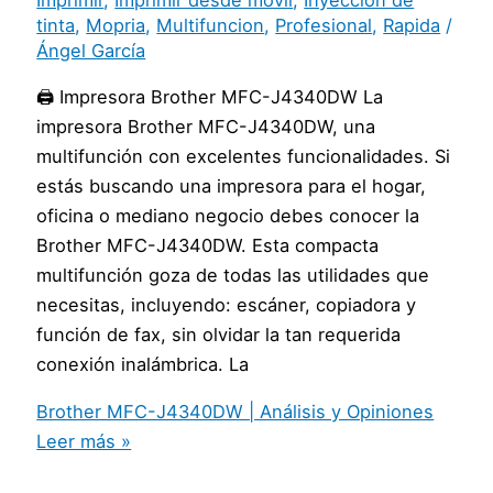
Imprimir
,
Imprimir desde movil
,
Inyección de
tinta
,
Mopria
,
Multifuncion
,
Profesional
,
Rapida
/
Ángel García
🖨️ Impresora Brother MFC-J4340DW La
impresora Brother MFC-J4340DW, una
multifunción con excelentes funcionalidades. Si
estás buscando una impresora para el hogar,
oficina o mediano negocio debes conocer la
Brother MFC-J4340DW. Esta compacta
multifunción goza de todas las utilidades que
necesitas, incluyendo: escáner, copiadora y
función de fax, sin olvidar la tan requerida
conexión inalámbrica. La
Brother MFC-J4340DW | Análisis y Opiniones
Leer más »