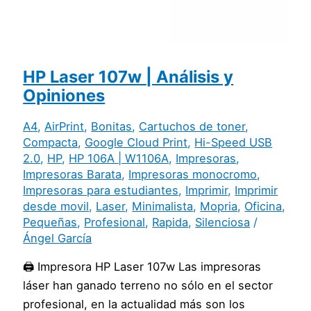
HP Laser 107w | Análisis y
Opiniones
A4
,
AirPrint
,
Bonitas
,
Cartuchos de toner
,
Compacta
,
Google Cloud Print
,
Hi-Speed USB
2.0
,
HP
,
HP 106A | W1106A
,
Impresoras
,
Impresoras Barata
,
Impresoras monocromo
,
Impresoras para estudiantes
,
Imprimir
,
Imprimir
desde movil
,
Laser
,
Minimalista
,
Mopria
,
Oficina
,
Pequeñas
,
Profesional
,
Rapida
,
Silenciosa
/
Ángel García
🖨️ Impresora HP Laser 107w Las impresoras
láser han ganado terreno no sólo en el sector
profesional, en la actualidad más son los