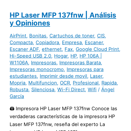
HP Laser MFP 137fnw | Análisis
y Opiniones
AirPrint
,
Bonitas
,
Cartuchos de toner
,
CIS
,
Compacta
,
Copiadora
,
Empresa
,
Escaner
,
Escaner ADF
,
ethernet
,
Fax
,
Google Cloud Print
,
Hi-Speed USB 2.0
,
Hogar
,
HP
,
HP 106A |
W1106A
,
Impresoras
,
Impresoras Barata
,
Impresoras monocromo
,
Impresoras para
estudiantes
,
Imprimir desde movil
,
Laser
,
Mopria
,
Multifuncion
,
OCR
,
Profesional
,
Rapida
,
Robusta
,
Silenciosa
,
Wi-Fi Direct
,
Wifi
/
Ángel
García
🖨️ Impresora HP Laser MFP 137fnw Conoce las
verdaderas características de la impresora HP
Laser MFP 137fnw, reseña del experto La