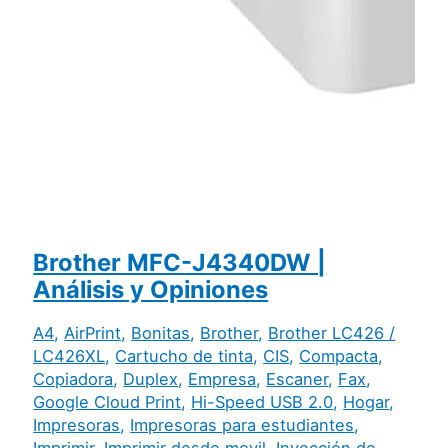
Brother MFC-J4340DW |
Análisis y Opiniones
A4
,
AirPrint
,
Bonitas
,
Brother
,
Brother LC426 /
LC426XL
,
Cartucho de tinta
,
CIS
,
Compacta
,
Copiadora
,
Duplex
,
Empresa
,
Escaner
,
Fax
,
Google Cloud Print
,
Hi-Speed USB 2.0
,
Hogar
,
Impresoras
,
Impresoras para estudiantes
,