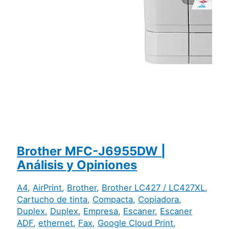
Brother MFC-J6955DW |
Análisis y Opiniones
A4
,
AirPrint
,
Brother
,
Brother LC427 / LC427XL
,
Cartucho de tinta
,
Compacta
,
Copiadora
,
Duplex
,
Duplex
,
Empresa
,
Escaner
,
Escaner
ADF
,
ethernet
,
Fax
,
Google Cloud Print
,