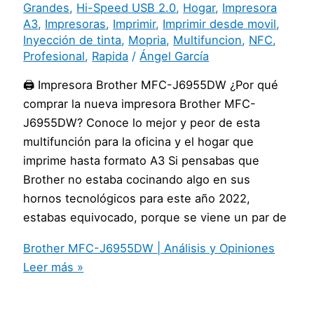
Grandes
,
Hi-Speed USB 2.0
,
Hogar
,
Impresora
A3
,
Impresoras
,
Imprimir
,
Imprimir desde movil
,
Inyección de tinta
,
Mopria
,
Multifuncion
,
NFC
,
Profesional
,
Rapida
/
Ángel García
🖨️ Impresora Brother MFC-J6955DW ¿Por qué
comprar la nueva impresora Brother MFC-
J6955DW? Conoce lo mejor y peor de esta
multifunción para la oficina y el hogar que
imprime hasta formato A3 Si pensabas que
Brother no estaba cocinando algo en sus
hornos tecnológicos para este año 2022,
estabas equivocado, porque se viene un par de
Brother MFC-J6955DW | Análisis y Opiniones
Leer más »