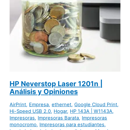
HP Neverstop Laser 1201n |
Análisis y Opiniones
AirPrint
,
Empresa
,
ethernet
,
Google Cloud Print
,
Hi-Speed USB 2.0
,
Hogar
,
HP 143A | W1143A
,
Impresoras
,
Impresoras Barata
,
Impresoras
monocromo
,
Impresoras para estudiantes
,