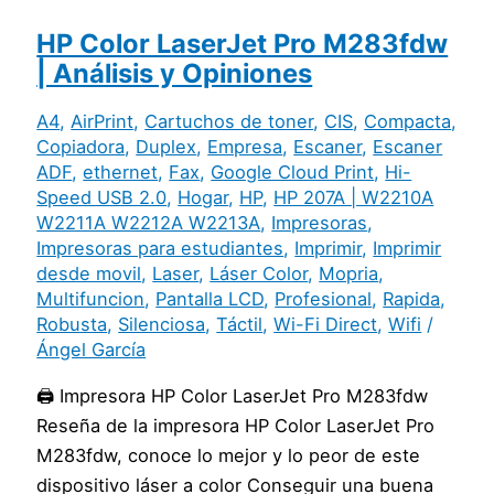
HP Color LaserJet Pro M283fdw
| Análisis y Opiniones
A4
,
AirPrint
,
Cartuchos de toner
,
CIS
,
Compacta
,
Copiadora
,
Duplex
,
Empresa
,
Escaner
,
Escaner
ADF
,
ethernet
,
Fax
,
Google Cloud Print
,
Hi-
Speed USB 2.0
,
Hogar
,
HP
,
HP 207A | W2210A
W2211A W2212A W2213A
,
Impresoras
,
Impresoras para estudiantes
,
Imprimir
,
Imprimir
desde movil
,
Laser
,
Láser Color
,
Mopria
,
Multifuncion
,
Pantalla LCD
,
Profesional
,
Rapida
,
Robusta
,
Silenciosa
,
Táctil
,
Wi-Fi Direct
,
Wifi
/
Ángel García
🖨️ Impresora HP Color LaserJet Pro M283fdw
Reseña de la impresora HP Color LaserJet Pro
M283fdw, conoce lo mejor y lo peor de este
dispositivo láser a color Conseguir una buena