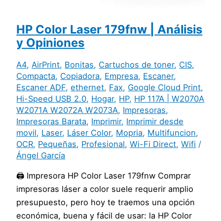
HP Color Laser 179fnw | Análisis
y Opiniones
A4
,
AirPrint
,
Bonitas
,
Cartuchos de toner
,
CIS
,
Compacta
,
Copiadora
,
Empresa
,
Escaner
,
Escaner ADF
,
ethernet
,
Fax
,
Google Cloud Print
,
Hi-Speed USB 2.0
,
Hogar
,
HP
,
HP 117A | W2070A
W2071A W2072A W2073A
,
Impresoras
,
Impresoras Barata
,
Imprimir
,
Imprimir desde
movil
,
Laser
,
Láser Color
,
Mopria
,
Multifuncion
,
OCR
,
Pequeñas
,
Profesional
,
Wi-Fi Direct
,
Wifi
/
Ángel García
🖨️ Impresora HP Color Laser 179fnw Comprar
impresoras láser a color suele requerir amplio
presupuesto, pero hoy te traemos una opción
económica, buena y fácil de usar: la HP Color