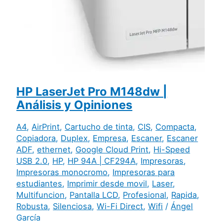
HP LaserJet Pro M148dw |
Análisis y Opiniones
A4
,
AirPrint
,
Cartucho de tinta
,
CIS
,
Compacta
,
Copiadora
,
Duplex
,
Empresa
,
Escaner
,
Escaner
ADF
,
ethernet
,
Google Cloud Print
,
Hi-Speed
USB 2.0
,
HP
,
HP 94A | CF294A
,
Impresoras
,
Impresoras monocromo
,
Impresoras para
estudiantes
,
Imprimir desde movil
,
Laser
,
Multifuncion
,
Pantalla LCD
,
Profesional
,
Rapida
,
Robusta
,
Silenciosa
,
Wi-Fi Direct
,
Wifi
/
Ángel
García