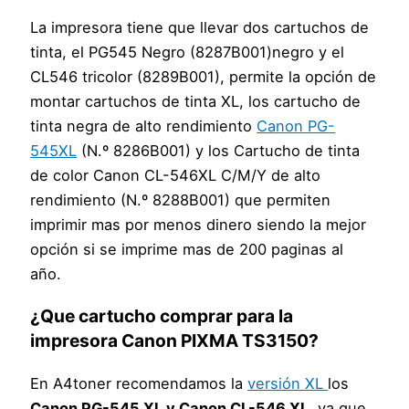
La impresora tiene que llevar dos cartuchos de
tinta, el PG545 Negro (8287B001)negro y el
CL546 tricolor (8289B001), permite la opción de
montar cartuchos de tinta XL, los cartucho de
tinta negra de alto rendimiento
Canon PG-
545XL
(N.º 8286B001) y los Cartucho de tinta
de color Canon CL-546XL C/M/Y de alto
rendimiento (N.º 8288B001) que permiten
imprimir mas por menos dinero siendo la mejor
opción si se imprime mas de 200 paginas al
año.
¿Que cartucho comprar para la
impresora Canon PIXMA TS3150?
En A4toner recomendamos la
versión XL
los
Canon PG-545 XL y Canon CL-546 XL
, ya que