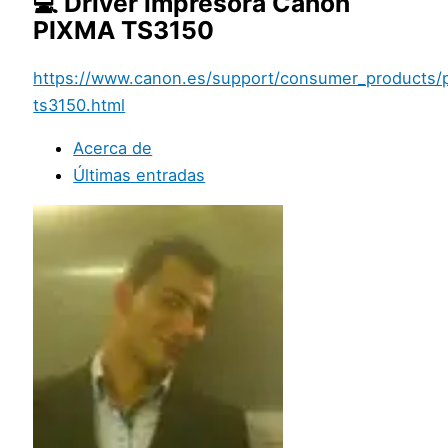
💻 Driver impresora Canon
PIXMA TS3150
https://www.canon.es/support/consumer_products/pro
ts3150.html
Acerca de
Últimas entradas