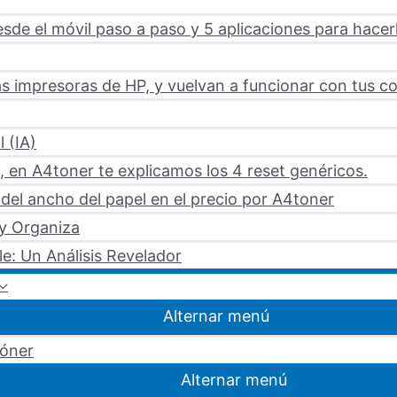
sde el móvil paso a paso y 5 aplicaciones para hacer
s impresoras de HP, y vuelvan a funcionar con tus c
l (IA)
 en A4toner te explicamos los 4 reset genéricos.
del ancho del papel en el precio por A4toner
 y Organiza
le: Un Análisis Revelador
Alternar menú
tóner
Alternar menú