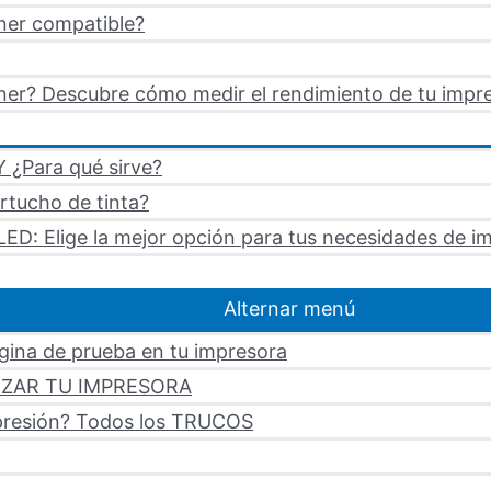
ner compatible?
er? Descubre cómo medir el rendimiento de tu impre
 ¿Para qué sirve?
artucho de tinta?
LED: Elige la mejor opción para tus necesidades de i
Alternar menú
ágina de prueba en tu impresora
LIZAR TU IMPRESORA
mpresión? Todos los TRUCOS