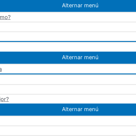
Alternar menú
omo?
Alternar menú
a
jor?
Alternar menú