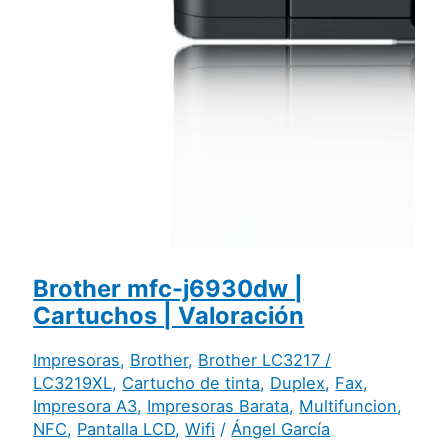
Brother mfc-j6930dw |
Cartuchos | Valoración
Impresoras
,
Brother
,
Brother LC3217 /
LC3219XL
,
Cartucho de tinta
,
Duplex
,
Fax
,
Impresora A3
,
Impresoras Barata
,
Multifuncion
,
NFC
,
Pantalla LCD
,
Wifi
/
Ángel García