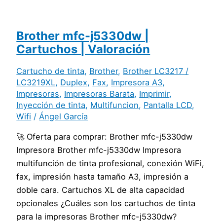
Brother mfc-j5330dw |
Cartuchos | Valoración
Cartucho de tinta
,
Brother
,
Brother LC3217 /
LC3219XL
,
Duplex
,
Fax
,
Impresora A3
,
Impresoras
,
Impresoras Barata
,
Imprimir
,
Inyección de tinta
,
Multifuncion
,
Pantalla LCD
,
Wifi
/
Ángel García
🚀 Oferta para comprar: Brother mfc-j5330dw
Impresora Brother mfc-j5330dw Impresora
multifunción de tinta profesional, conexión WiFi,
fax, impresión hasta tamaño A3, impresión a
doble cara. Cartuchos XL de alta capacidad
opcionales ¿Cuáles son los cartuchos de tinta
para la impresoras Brother mfc-j5330dw?