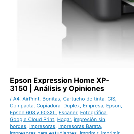
Epson Expression Home XP-
3150 | Análisis y Opiniones
/
A4
,
AirPrint
,
Bonitas
,
Cartucho de tinta
,
CIS
,
Compacta
,
Copiadora
,
Duplex
,
Empresa
,
Epson
,
Epson 603 y 603XL
,
Escaner
,
Fotográfica
,
Google Cloud Print
,
Hogar
,
impresión sin
bordes
,
Impresoras
,
Impresoras Barata
,
Impresoras para estudiantes
,
Imprimir
,
Imprimir