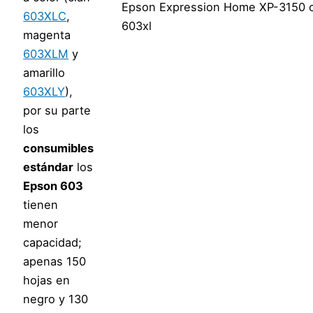
Epson Expression Home XP-3150 
603XLC
,
603xl
magenta
603XLM
y
amarillo
603XLY
),
por su parte
los
consumibles
estándar
los
Epson 603
tienen
menor
capacidad;
apenas 150
hojas en
negro y 130