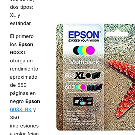
dos tipos:
XL y
estándar.
El primero
los
Epson
603XL
otorga un
rendimiento
aproximado
de 550
páginas en
negro
Epson
603XLBK
y
350
impresiones
a color (cian