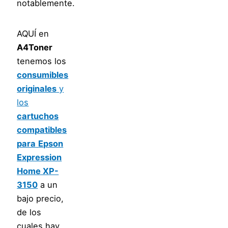
notablemente.
AQUÍ en
A4Toner
tenemos los
consumibles
originales
y
los
cartuchos
compatibles
para
Epson
Expression
Home XP-
3150
a un
bajo precio,
de los
cuales hay