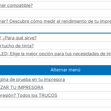
ner compatible?
er? Descubre cómo medir el rendimiento de tu impre
 ¿Para qué sirve?
artucho de tinta?
LED: Elige la mejor opción para tus necesidades de i
Alternar menú
ágina de prueba en tu impresora
LIZAR TU IMPRESORA
mpresión? Todos los TRUCOS