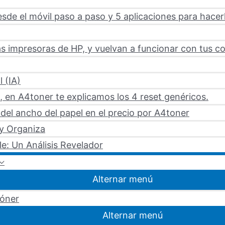
sde el móvil paso a paso y 5 aplicaciones para hacer
s impresoras de HP, y vuelvan a funcionar con tus c
l (IA)
 en A4toner te explicamos los 4 reset genéricos.
del ancho del papel en el precio por A4toner
 y Organiza
le: Un Análisis Revelador
Alternar menú
tóner
Alternar menú