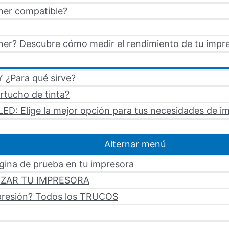
ner compatible?
er? Descubre cómo medir el rendimiento de tu impre
 ¿Para qué sirve?
artucho de tinta?
LED: Elige la mejor opción para tus necesidades de i
Alternar menú
ágina de prueba en tu impresora
LIZAR TU IMPRESORA
mpresión? Todos los TRUCOS