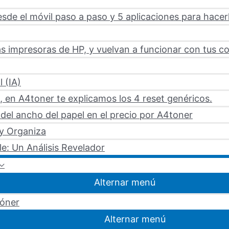
sde el móvil paso a paso y 5 aplicaciones para hacer
s impresoras de HP, y vuelvan a funcionar con tus c
l (IA)
 en A4toner te explicamos los 4 reset genéricos.
del ancho del papel en el precio por A4toner
 y Organiza
le: Un Análisis Revelador
Alternar menú
tóner
Alternar menú