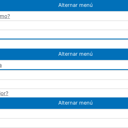
Alternar menú
omo?
Alternar menú
a
jor?
Alternar menú