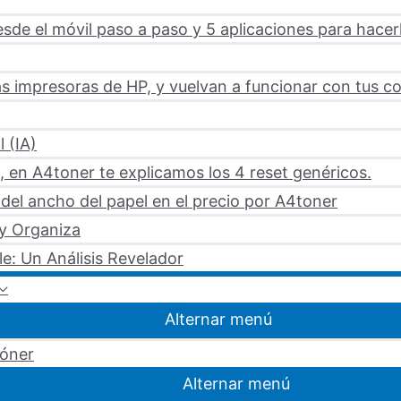
sde el móvil paso a paso y 5 aplicaciones para hacer
s impresoras de HP, y vuelvan a funcionar con tus c
l (IA)
 en A4toner te explicamos los 4 reset genéricos.
del ancho del papel en el precio por A4toner
 y Organiza
le: Un Análisis Revelador
Alternar menú
tóner
Alternar menú