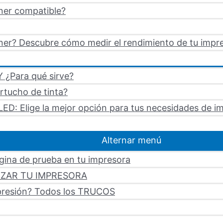
ner compatible?
er? Descubre cómo medir el rendimiento de tu impre
 ¿Para qué sirve?
artucho de tinta?
LED: Elige la mejor opción para tus necesidades de i
Alternar menú
ágina de prueba en tu impresora
LIZAR TU IMPRESORA
mpresión? Todos los TRUCOS