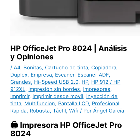
HP OfficeJet Pro 8024 | Análisis
y Opiniones
/
A4
,
Bonitas
,
Cartucho de tinta
,
Copiadora
,
Duplex
,
Empresa
,
Escaner
,
Escaner ADF
,
Grandes
,
Hi-Speed USB 2.0
,
HP
,
HP 912 / HP
912XL
,
impresión sin bordes
,
Impresoras
,
Imprimir
,
Imprimir desde movil
,
Inyección de
tinta
,
Multifuncion
,
Pantalla LCD
,
Profesional
,
Rapida
,
Robusta
,
Táctil
,
Wifi
/ Por
Ángel García
🖨️ Impresora HP OfficeJet Pro
8024