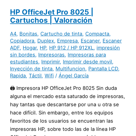
HP OfficeJet Pro 8025 |
Cartuchos | Valoración
A4
,
Bonitas
,
Cartucho de tinta
,
Compacta
,
Copiadora
,
Duplex
,
Empresa
,
Escaner
,
Escaner
ADF
,
Hogar
,
HP
,
HP 912 / HP 912XL
,
impresión
sin bordes
,
Impresoras
,
Impresoras para
estudiantes
,
Imprimir
,
Imprimir desde movil
,
Inyección de tinta
,
Multifuncion
,
Pantalla LCD
,
Rapida
,
Táctil
,
Wifi
/
Ángel García
🖨️ Impresora HP OfficeJet Pro 8025 Sin duda
alguna el mercado esta saturado de impresoras,
hay tantas que descantarse por una u otra se
hace difícil. Sin embargo, entre los equipos
favoritos de los usuarios se encuentran las
impresoras HP, sobre todo las de la línea HP