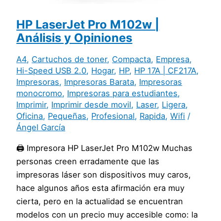
HP LaserJet Pro M102w |
Análisis y Opiniones
A4
,
Cartuchos de toner
,
Compacta
,
Empresa
,
Hi-Speed USB 2.0
,
Hogar
,
HP
,
HP 17A | CF217A
,
Impresoras
,
Impresoras Barata
,
Impresoras
monocromo
,
Impresoras para estudiantes
,
Imprimir
,
Imprimir desde movil
,
Laser
,
Ligera
,
Oficina
,
Pequeñas
,
Profesional
,
Rapida
,
Wifi
/
Ángel García
🖨️ Impresora HP LaserJet Pro M102w Muchas
personas creen erradamente que las
impresoras láser son dispositivos muy caros,
hace algunos años esta afirmación era muy
cierta, pero en la actualidad se encuentran
modelos con un precio muy accesible como: la