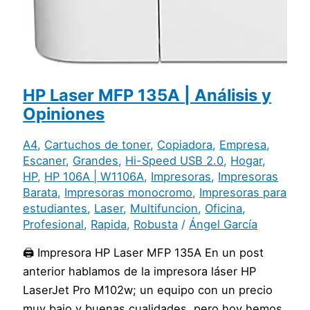
HP Laser MFP 135A | Análisis y
Opiniones
A4
,
Cartuchos de toner
,
Copiadora
,
Empresa
,
Escaner
,
Grandes
,
Hi-Speed USB 2.0
,
Hogar
,
HP
,
HP 106A | W1106A
,
Impresoras
,
Impresoras
Barata
,
Impresoras monocromo
,
Impresoras para
estudiantes
,
Laser
,
Multifuncion
,
Oficina
,
Profesional
,
Rapida
,
Robusta
/
Ángel García
🖨️ Impresora HP Laser MFP 135A En un post
anterior hablamos de la impresora láser HP
LaserJet Pro M102w; un equipo con un precio
muy bajo y buenas cualidades, pero hoy hemos