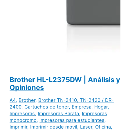
Brother HL-L2375DW | Análisis y
Opiniones
A4
,
Brother
,
Brother TN-2410, TN-2420 / DR-
2400
,
Cartuchos de toner
,
Empresa
,
Hogar
,
Impresoras
,
Impresoras Barata
,
Impresoras
monocromo
,
Impresoras para estudiantes
,
Imprimir
,
Imprimir desde movil
,
Laser
,
Oficina
,