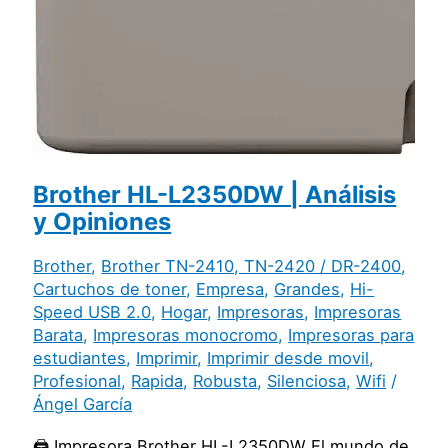
Brother HL-L2350DW | Análisis
y Opiniones
Brother
,
Brother TN-2410, TN-2420 / DR-2400
,
Cartuchos de toner
,
Empresa
,
Grandes
,
Hi-
Speed USB 2.0
,
Hogar
,
Impresoras
,
Impresoras
Barata
,
Impresoras monocromo
,
Impresoras para
estudiantes
,
Imprimir
,
Imprimir desde movil
,
Profesional
,
Rapida
,
Robusta
,
Silenciosa
,
Wifi
/
Ángel García
🖨️ Impresora Brother HL-L2350DW El mundo de