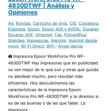
4830DTWF | Análisis y
Opiniones
A4
,
Bonitas
,
Cartucho de tinta
,
CIS
,
Copiadora
,
Empresa
,
Epson
,
Epson 405 y 405XL
,
Escaner
,
Escaner ADF
,
ethernet
,
Fax
,
Fotográfica
,
Grandes
,
Impresoras
,
Imprimir
,
Imprimir desde
movil
,
Wi-Fi Direct
,
Wifi
/
Ángel García
🖨️ Impresora Epson WorkForce Pro WF-
4830DTWF Hay impresoras que en publicidad
se ven mejor de lo que son y otras que quizás
no alardean mucho, pero resultan más
eficientes. Hoy descubriremos las
características de la impresora Epson
WorkForce Pro WF-4830DTWF y te diremos si
es de las buenas o de las que fallan. La
impresora