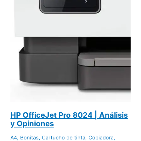
HP OfficeJet Pro 8024 | Análisis
y Opiniones
A4
,
Bonitas
,
Cartucho de tinta
,
Copiadora
,