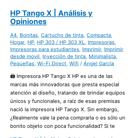
HP Tango X | Análisis y
Opiniones
A4
,
Bonitas
,
Cartucho de tinta
,
Compacta
,
Hogar
,
HP
,
HP 303 / HP 303 XL
,
Impresoras
,
Impresoras para estudiantes
,
Imprimir
,
Imprimir
desde movil
,
Inyección de tinta
,
Minimalista
,
Pequeñas
,
Wi-Fi Direct
,
Wifi
/
Ángel García
🖨️ Impresora HP Tango X HP es una de las
marcas más innovadoras que presta especial
atención al diseño, tratando de brindar equipos
únicos y funcionales, a raíz de esas premisas
nació la impresora HP Tango X. Sin embargo,
¿Realmente vale la pena comprarla o es sólo un
bonito objeto con poca funcionalidad? Si te