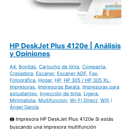
HP DeskJet Plus 4120e | Análisis
y Opiniones
A4
,
Bonitas
,
Cartucho de tinta
,
Compacta
,
Copiadora
,
Escaner
,
Escaner ADF
,
Fax
,
Fotográfica
,
Hogar
,
HP
,
HP 305 / HP 305 XL
,
Impresoras
,
Impresoras Barata
,
Impresoras para
estudiantes
,
Inyección de tinta
,
Ligera
,
Minimalista
,
Multifuncion
,
Wi-Fi Direct
,
Wifi
/
Ángel García
🖨️ Impresora HP DeskJet Plus 4120e Si estás
buscando una impresora multifunción