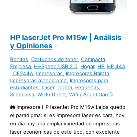
HP laserJet Pro M15w | Análisis
y Opiniones
Bonitas
,
Cartuchos de toner
,
Compacta
,
Empresa
,
Hi-Speed USB 2.0
,
Hogar
,
HP
,
HP 44A
| CF244A
,
Impresoras
,
Impresoras Barata
,
Impresoras monocromo
,
Impresoras para
estudiantes
,
Laser
,
Ligera
,
Pequeñas
,
Silenciosa
,
Wi-Fi Direct
,
Wifi
/
Ángel García
🖨️ Impresora HP laserJet Pro M15w Lejos quedo
el paradigma: si es impresora láser es cara, hoy
en día hay una amplia variedad de impresoras
láser económicas de este tipo, con excelente