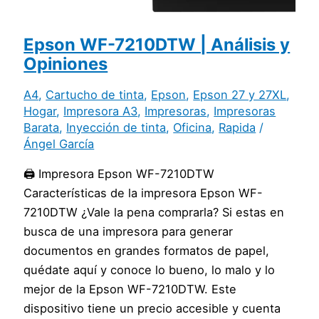
Epson WF-7210DTW | Análisis y
Opiniones
A4
,
Cartucho de tinta
,
Epson
,
Epson 27 y 27XL
,
Hogar
,
Impresora A3
,
Impresoras
,
Impresoras
Barata
,
Inyección de tinta
,
Oficina
,
Rapida
/
Ángel García
🖨️ Impresora Epson WF-7210DTW
Características de la impresora Epson WF-
7210DTW ¿Vale la pena comprarla? Si estas en
busca de una impresora para generar
documentos en grandes formatos de papel,
quédate aquí y conoce lo bueno, lo malo y lo
mejor de la Epson WF-7210DTW. Este
dispositivo tiene un precio accesible y cuenta