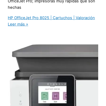
OfficeJet Pro; impresoras muy rápidas que son
hechas
HP OfficeJet Pro 8025 | Cartuchos | Valoración
Leer más »