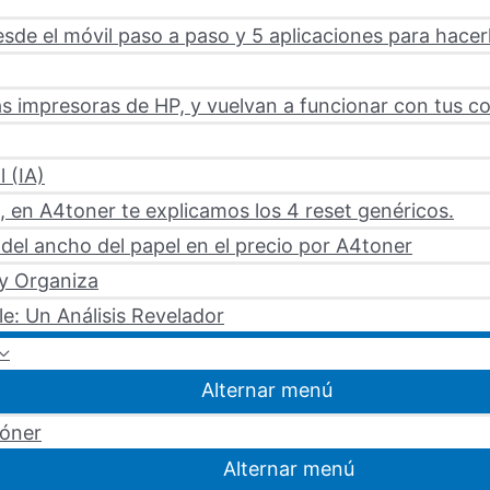
sde el móvil paso a paso y 5 aplicaciones para hacer
s impresoras de HP, y vuelvan a funcionar con tus c
l (IA)
 en A4toner te explicamos los 4 reset genéricos.
del ancho del papel en el precio por A4toner
 y Organiza
le: Un Análisis Revelador
Alternar menú
tóner
Alternar menú