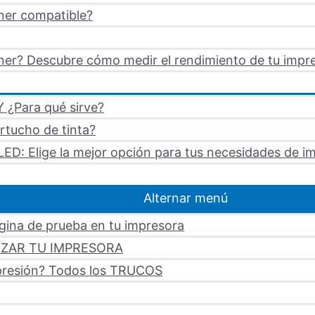
ner compatible?
er? Descubre cómo medir el rendimiento de tu impre
 ¿Para qué sirve?
artucho de tinta?
LED: Elige la mejor opción para tus necesidades de i
Alternar menú
ágina de prueba en tu impresora
LIZAR TU IMPRESORA
mpresión? Todos los TRUCOS