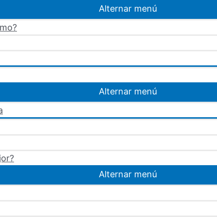
Alternar menú
omo?
Alternar menú
a
jor?
Alternar menú